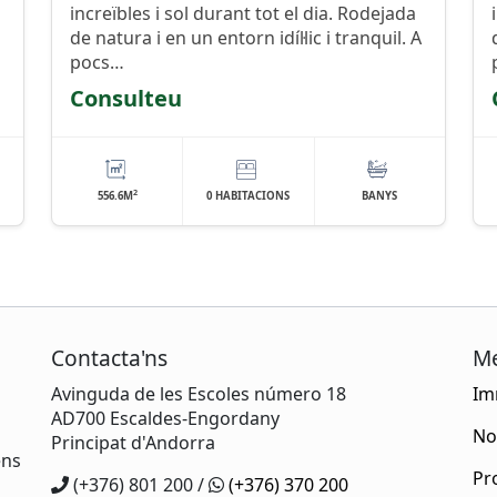
increïbles i sol durant tot el dia. Rodejada
de natura i en un entorn idíl·lic i tranquil. A
pocs…
Consulteu
2
556.6M
0 HABITACIONS
BANYS
Contacta'ns
M
Avinguda de les Escoles número 18
Im
AD700 Escaldes-Engordany
No
Principat d'Andorra
ens
Pr
(+376) 801 200 /
(+376) 370 200