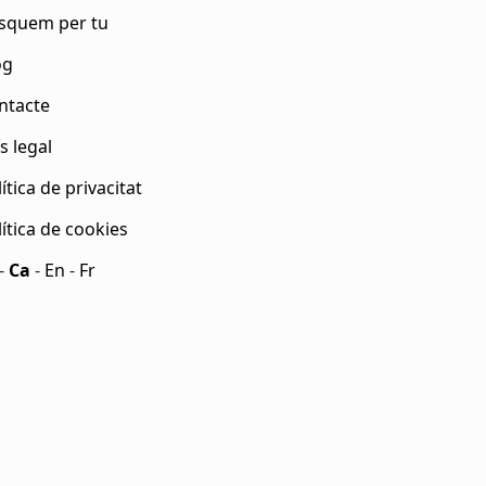
squem per tu
og
ntacte
s legal
ítica de privacitat
lítica de cookies
-
Ca
-
En
-
Fr