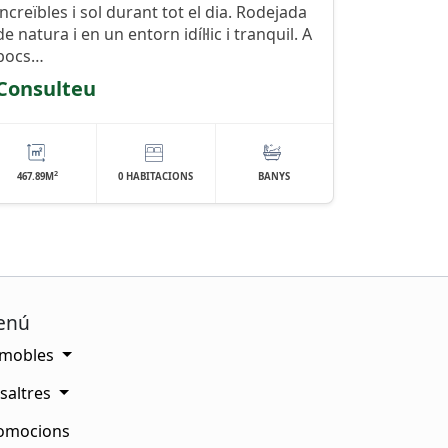
increïbles i sol durant tot el dia. Rodejada
de natura i en un entorn idíl·lic i tranquil. A
pocs…
Consulteu
2
467.89M
0 HABITACIONS
BANYS
enú
mobles
saltres
omocions