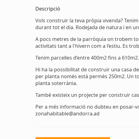
Descripció
Vols construir la teva pròpia vivenda? Tenim 
durant tot el dia. Rodejada de natura i en un e
A pocs metres de la parròquia on trobem tot 
activitats tant a l'hivern com a l’estiu. Es t
Tenim parcel·les d’entre 400m2 fins a 610m2.
Hi ha la possibilitat de construir una casa d
per planta només està permès 250m2. Un t
planta soterrània.
També existeix un projecte per construir cas
Per a més informació no dubteu en posar-vo
zonahabitable@andorra.ad