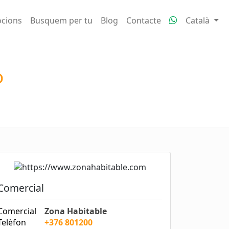
cions
Busquem per tu
Blog
Contacte
Català
o
Comercial
Comercial
Zona Habitable
Telèfon
+376 801200