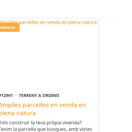
Destacat
#12991
·
TERRENY A ORDINO
Amplies parcel·les en venda en
plena natura
Vols construir la teva pròpia vivenda?
Tenim la parcel·la que busques, amb vistes