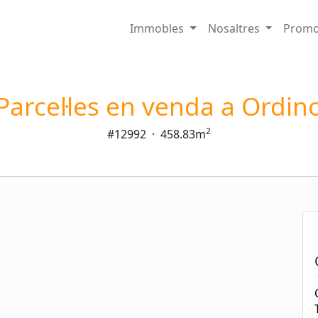
Immobles
Nosaltres
Promo
Parcel·les en venda a Ordin
2
#12992
·
458.83m