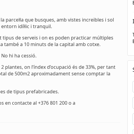
la parcel·la que busques, amb vistes increïbles i sol
ntorn idíl·lic i tranquil.
tipus de serveis i on es poden practicar múltiples
roba també a 10 minuts de la capital amb cotxe.
 No hi ha cessió.
e 2 plantes, on l’índex d’ocupació és de 33%, per tant
otal de 500m2 aproximadament sense comptar la
es de tipus prefabricades.
s en contacte al +376 801 200 o a