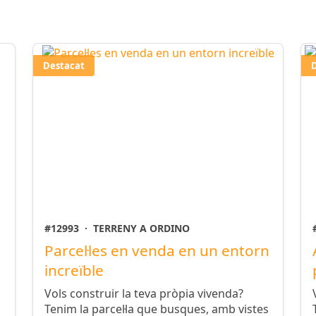
Destacat
#12993
·
TERRENY A ORDINO
Parcel·les en venda en un entorn
increïble
Vols construir la teva pròpia vivenda?
Tenim la parcel·la que busques, amb vistes