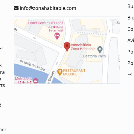
Bu
info@zonahabitable.com
Bl
Co
Aví
ia
Pol
Po
s,
tra
Es
b
rts
ó
per