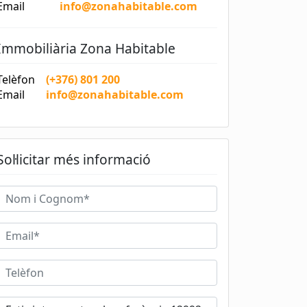
Email
info@zonahabitable.com
Immobiliària Zona Habitable
Telèfon
(+376) 801 200
Email
info@zonahabitable.com
Sol·licitar més informació