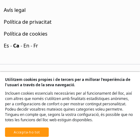
Avís legal
Política de privacitat
Política de cookies
Es
-
Ca
-
En
-
Fr
Utilitzem cookies propies i de tercers per a millorar l'experiència de
l'usuari a través de la seva navegació.
Inclouen cookies essencials necessàries per al funcionament del lloc, així
com altres que només s’utilitzen amb finalitats estadístiques anònimes,
per a configuracions de confort o per mostrar contingut personalitzat.
Podeu decidir vosaltres mateixos quines categories voleu permetre.
Tingueu en compte que, segons la vostra configuració, és possible que no
totes les funcions del lloc web estiguin disponibles.
Accepta-ho tot
® Tots els drets reservats, 2017 - 2026