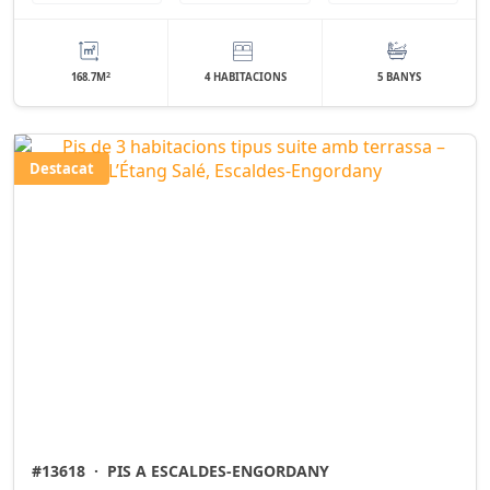
2
168.7M
4 HABITACIONS
5 BANYS
Destacat
#13618
·
PIS A ESCALDES-ENGORDANY