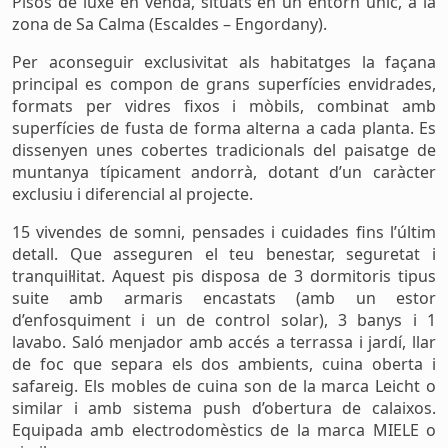
Pisos de luxe en venda, situats en un entorn únic, a la
zona de Sa Calma (Escaldes – Engordany).
Per aconseguir exclusivitat als habitatges la façana
principal es compon de grans superfícies envidrades,
formats per vidres fixos i mòbils, combinat amb
superfícies de fusta de forma alterna a cada planta. Es
dissenyen unes cobertes tradicionals del paisatge de
muntanya típicament andorrà, dotant d’un caràcter
exclusiu i diferencial al projecte.
15 vivendes de somni, pensades i cuidades fins l’últim
detall. Que asseguren el teu benestar, seguretat i
tranquil·litat. Aquest pis disposa de 3 dormitoris tipus
suite amb armaris encastats (amb un estor
d’enfosquiment i un de control solar), 3 banys i 1
lavabo. Saló menjador amb accés a terrassa i jardí, llar
de foc que separa els dos ambients, cuina oberta i
safareig. Els mobles de cuina son de la marca Leicht o
similar i amb sistema push d’obertura de calaixos.
Equipada amb electrodomèstics de la marca MIELE o