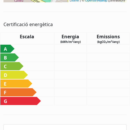
Certificació energètica
Escala
Energia
Emissions
2
2
(kWh/m
/any)
(kgCO
/m
/any)
2
A
B
C
D
E
F
G