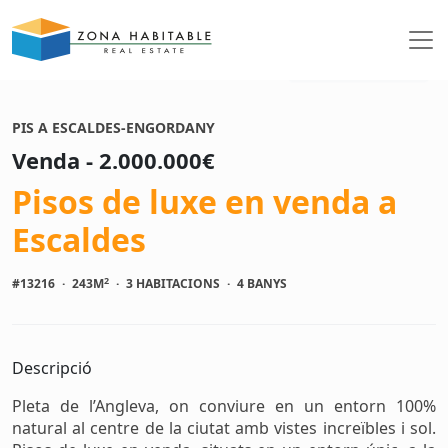
Veure fotos
PIS A ESCALDES-ENGORDANY
Venda - 2.000.000€
Pisos de luxe en venda a
Escaldes
2
#13216
·
243M
·
3 HABITACIONS
·
4 BANYS
Descripció
Pleta de l’Angleva, on conviure en un entorn 100%
natural al centre de la ciutat amb vistes increïbles i sol.