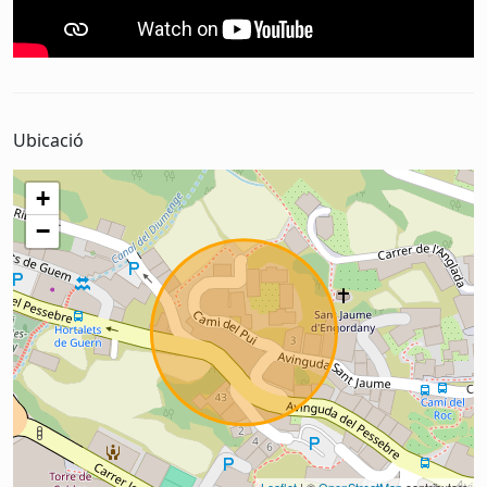
Ubicació
+
−
Leaflet
| ©
OpenStreetMap
contributors