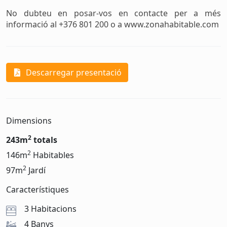
No dubteu en posar-vos en contacte per a més
informació al +376 801 200 o a www.zonahabitable.com
Descarregar presentació
Dimensions
2
243m
totals
2
146m
Habitables
2
97m
Jardí
Característiques
3 Habitacions
4 Banys