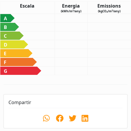
Escala
Energia
Emissions
2
2
(kWh/m
/any)
(kgCO
/m
/any)
2
A
B
C
D
E
F
G
Compartir