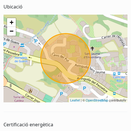
Ubicació
+
−
Leaflet
| ©
OpenStreetMap
contributors
Certificació energètica