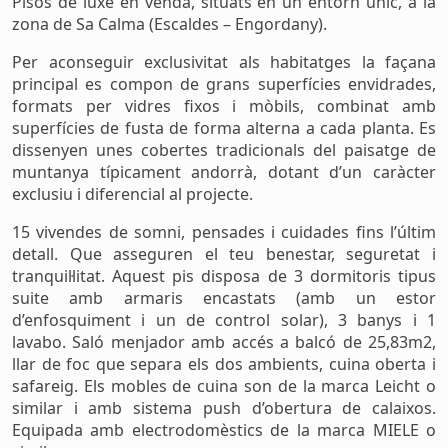
Pisos de luxe en venda, situats en un entorn únic, a la
zona de Sa Calma (Escaldes – Engordany).
Per aconseguir exclusivitat als habitatges la façana
principal es compon de grans superfícies envidrades,
formats per vidres fixos i mòbils, combinat amb
superfícies de fusta de forma alterna a cada planta. Es
dissenyen unes cobertes tradicionals del paisatge de
muntanya típicament andorrà, dotant d’un caràcter
exclusiu i diferencial al projecte.
15 vivendes de somni, pensades i cuidades fins l’últim
detall. Que asseguren el teu benestar, seguretat i
tranquil·litat. Aquest pis disposa de 3 dormitoris tipus
suite amb armaris encastats (amb un estor
d’enfosquiment i un de control solar), 3 banys i 1
lavabo. Saló menjador amb accés a balcó de 25,83m2,
llar de foc que separa els dos ambients, cuina oberta i
safareig. Els mobles de cuina son de la marca Leicht o
similar i amb sistema push d’obertura de calaixos.
Equipada amb electrodomèstics de la marca MIELE o