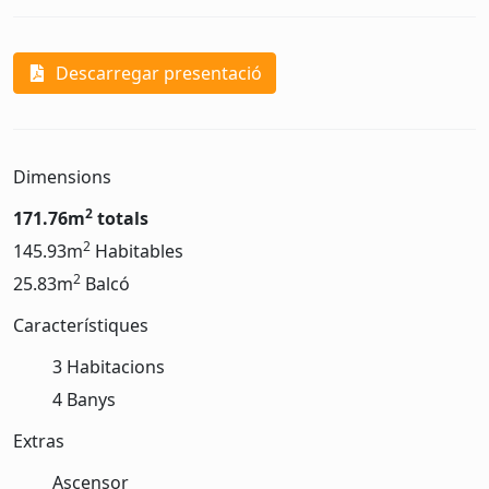
Descarregar presentació
Dimensions
2
171.76m
totals
2
145.93m
Habitables
2
25.83m
Balcó
Característiques
3 Habitacions
4 Banys
Extras
Ascensor