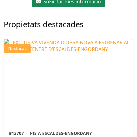
Sol·licitar més informació
Propietats destacades
Destacat
#13707
·
PIS A ESCALDES-ENGORDANY