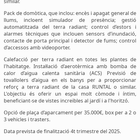
similar.
Pack de domòtica, que inclou: encès i apagat general de
llums, incloent simulador de presència; gestió
automatitzada del terra radiant; control d’estors i
alarmes tècniques que inclouen sensors d’inundació,
contacte de porta principal i detector de fums; control
d’accessos amb videoporter.
Calefacció per terra radiant en totes les plantes de
l'habitatge. Instal·lació d’aerotèrmica amb bomba de
calor d’aigua calenta sanitària (ACS) Previsió de
tovallolers d’aigua en els banys per a proporcionar
reforç a terra radiant de la casa RUNTAL o similar.
L'objectiu és oferir un espai molt còmode i íntim,
beneficiant-se de vistes increïbles al jardí i a l'horitzó.
Opció de plaça d’aparcament per 35.000€, box per a 2 o
3 vehicles i trasters.
Data prevista de finalització 4t trimestre del 2025.