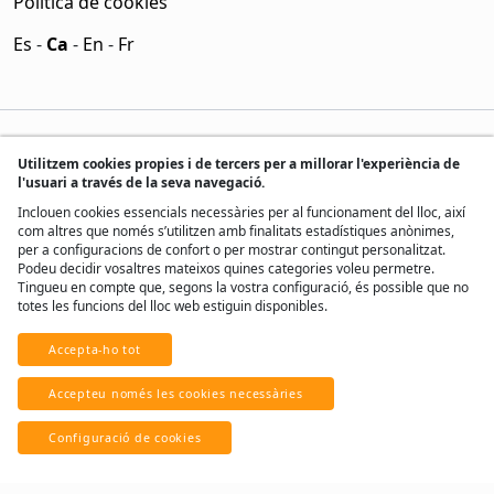
Política de cookies
Es
-
Ca
-
En
-
Fr
Utilitzem cookies propies i de tercers per a millorar l'experiència de
l'usuari a través de la seva navegació.
Inclouen cookies essencials necessàries per al funcionament del lloc, així
com altres que només s’utilitzen amb finalitats estadístiques anònimes,
per a configuracions de confort o per mostrar contingut personalitzat.
Podeu decidir vosaltres mateixos quines categories voleu permetre.
Tingueu en compte que, segons la vostra configuració, és possible que no
totes les funcions del lloc web estiguin disponibles.
Accepta-ho tot
® Tots els drets reservats, 2017 - 2026
Accepteu només les cookies necessàries
Desenvolupat per
Real Home Network
Configuració de cookies
Amb ♥ des d'Andorra