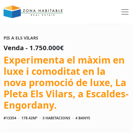
Veure fotos
PIS A ELS VILARS
Venda - 1.750.000€
Experimenta el màxim en
luxe i comoditat en la
nova promoció de luxe, La
Pleta Els Vilars, a Escaldes-
Engordany.
2
#13354
·
178.42M
·
3 HABITACIONS
·
4 BANYS