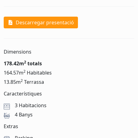
Descarregar presentació
Dimensions
2
178.42m
totals
2
164.57m
Habitables
2
13.85m
Terrassa
Característiques
3 Habitacions
4 Banys
Extras