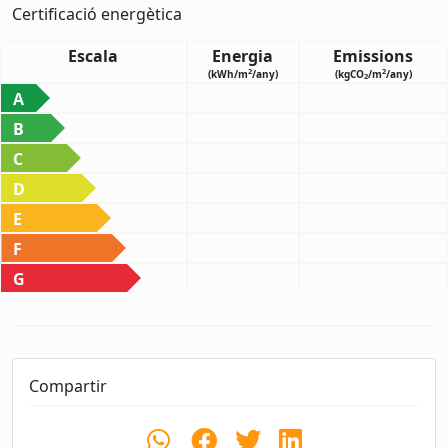
Certificació energètica
Escala
Energia
Emissions
2
2
(kWh/m
/any)
(kgCO
/m
/any)
2
A
B
C
D
E
F
G
Compartir