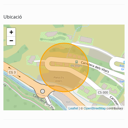
Ubicació
+
−
Leaflet
| ©
OpenStreetMap
contributors