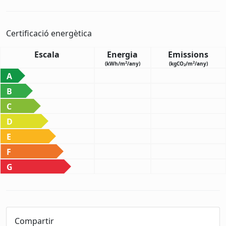
Certificació energètica
Escala
Energia
Emissions
2
2
(kWh/m
/any)
(kgCO
/m
/any)
2
A
B
C
D
E
F
G
Compartir