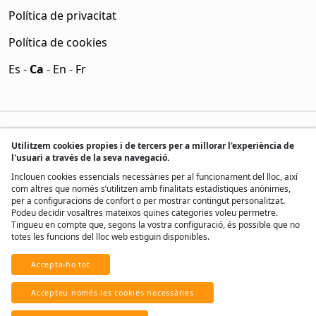
Política de privacitat
Política de cookies
Es
-
Ca
-
En
-
Fr
Utilitzem cookies propies i de tercers per a millorar l'experiència de
l'usuari a través de la seva navegació.
Inclouen cookies essencials necessàries per al funcionament del lloc, així
com altres que només s’utilitzen amb finalitats estadístiques anònimes,
per a configuracions de confort o per mostrar contingut personalitzat.
Podeu decidir vosaltres mateixos quines categories voleu permetre.
Tingueu en compte que, segons la vostra configuració, és possible que no
totes les funcions del lloc web estiguin disponibles.
Accepta-ho tot
® Tots els drets reservats, 2017 - 2026
Accepteu només les cookies necessàries
Desenvolupat per
Real Home Network