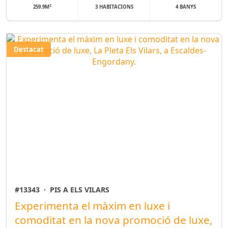
2
259.9M
3 HABITACIONS
4 BANYS
Destacat
#13343
·
PIS A ELS VILARS
Experimenta el màxim en luxe i
comoditat en la nova promoció de luxe,