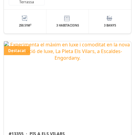
Terrassa
2
250.51M
3 HABITACIONS
3 BANYS
Destacat
#13355
·
PIS A ELS VILARS