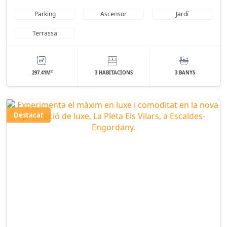
Parking
Ascensor
Jardí
Terrassa
2
297.41M
3 HABITACIONS
3 BANYS
Destacat