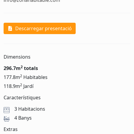
info@zonahabitable.com
Descarregar presentació
Dimensions
2
296.7m
totals
2
177.8m
Habitables
2
118.9m
Jardí
Característiques
3 Habitacions
4 Banys
Extras