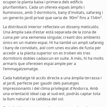
ocupen la planta baixa i primera dels edificis
plurifamiliars. Cada un ofereix espais àmplis i
lluminosos, amb 3 dormitoris, bany d'invitats, safareig i
un generós jardí privat que varia de 90m² fins a 154m².
La distribució interior reflecteix un disseny meticulós.
Una àmplia sala d'estar està separada de la zona de
cuina per una xemeneia singular, creant dos ambients
únics en un mateix espai. Hi ha també un ampli safareig
i bany de convidats, així com unes escales de fusta per
accedir a la planta superior on es troben els tres
dormitoris dobles cadascun en suite. A més, hi ha molts
armaris que ofereixen espai ample per a
l'emmagatzematge.
Cada habitatge té accés directe a una àmplia terrassa i
al jardí, perfecte per gaudir dels paisatges
impressionants i del clima privilegiat d'Andorra. Amb
una orientació ideal cap al sud-est, podràs captar tota
la llum natural i la calidesa del sol.