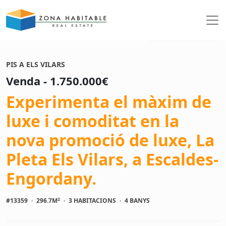
Veure fotos
PIS A ELS VILARS
Venda - 1.750.000€
Experimenta el màxim de
luxe i comoditat en la
nova promoció de luxe, La
Pleta Els Vilars, a Escaldes-
Engordany.
2
#13359
·
296.7M
·
3 HABITACIONS
·
4 BANYS