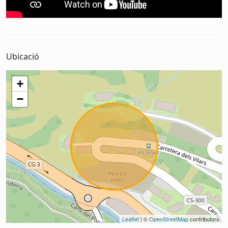
Ubicació
+
−
Leaflet
| ©
OpenStreetMap
contributors