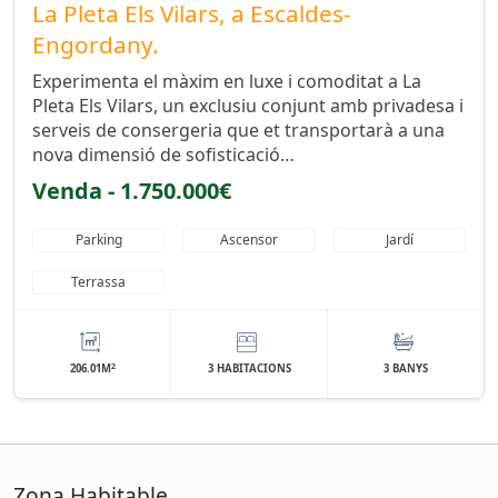
La Pleta Els Vilars, a Escaldes-
Engordany.
Experimenta el màxim en luxe i comoditat a La
Pleta Els Vilars, un exclusiu conjunt amb privadesa i
serveis de consergeria que et transportarà a una
nova dimensió de sofisticació…
Venda - 1.750.000€
Parking
Ascensor
Jardí
Terrassa
2
206.01M
3 HABITACIONS
3 BANYS
Zona Habitable