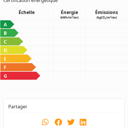
Certification énergétique
Échelle
Énergie
Émissions
2
2
(kWh/m
/an)
(kgCO
/m
/an)
2
A
B
C
D
E
F
G
Partager