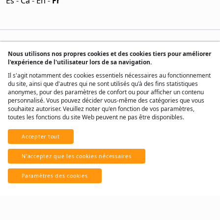
Es
-
Ca
-
En
-
Fr
Nous utilisons nos propres cookies et des cookies tiers pour améliorer
l'expérience de l'utilisateur lors de sa navigation.
Il s'agit notamment des cookies essentiels nécessaires au fonctionnement
du site, ainsi que d'autres qui ne sont utilisés qu'à des fins statistiques
anonymes, pour des paramètres de confort ou pour afficher un contenu
personnalisé. Vous pouvez décider vous-même des catégories que vous
souhaitez autoriser. Veuillez noter qu'en fonction de vos paramètres,
toutes les fonctions du site Web peuvent ne pas être disponibles.
Accepter tout
® Tous droits réservés, 2017 - 2026
N'acceptez que les cookies nécessaires
Développé par
Real Home Network
Paramètres des cookies
Avec ♥ d'Andorre