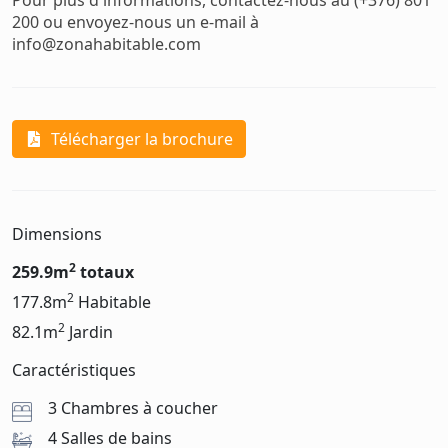
Pour plus d'informations, contactez-nous au (+376) 801
200 ou envoyez-nous un e-mail à
info@zonahabitable.com
Télécharger la brochure
Dimensions
2
259.9m
totaux
2
177.8m
Habitable
2
82.1m
Jardin
Caractéristiques
3 Chambres à coucher
4 Salles de bains