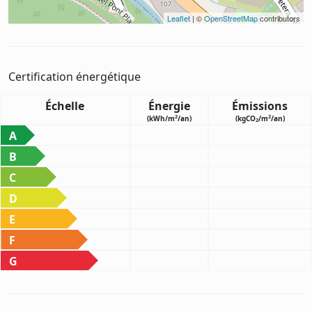
Leaflet
| ©
OpenStreetMap
contributors
Certification énergétique
Échelle
Énergie
Émissions
2
2
(kWh/m
/an)
(kgCO
/m
/an)
2
A
B
C
D
E
F
G