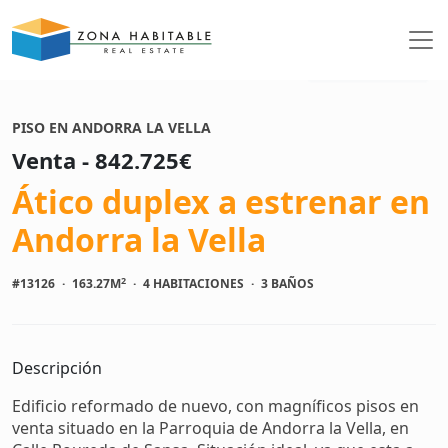
Ver fotos
PISO EN ANDORRA LA VELLA
Venta - 842.725€
Ático duplex a estrenar en
Andorra la Vella
2
#13126
·
163.27M
·
4 HABITACIONES
·
3 BAÑOS
Descripción
Edificio reformado de nuevo, con magníficos pisos en
venta situado en la Parroquia de Andorra la Vella, en