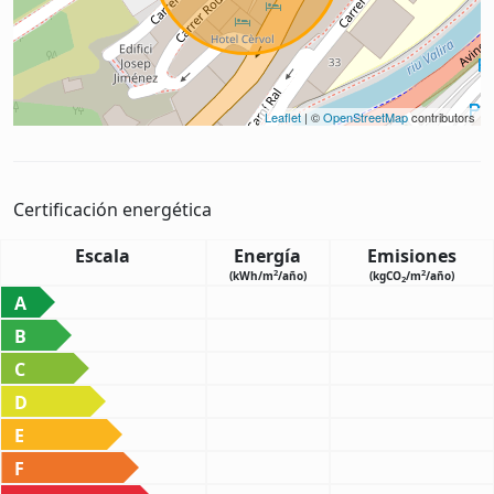
Leaflet
| ©
OpenStreetMap
contributors
Certificación energética
Escala
Energía
Emisiones
2
2
(kWh/m
/año)
(kgCO
/m
/año)
2
A
B
C
D
E
F