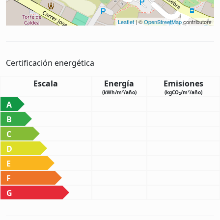
Leaflet
| ©
OpenStreetMap
contributors
Certificación energética
Escala
Energía
Emisiones
2
2
(kWh/m
/año)
(kgCO
/m
/año)
2
A
B
C
D
E
F
G