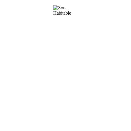
+376 370200
Email
patricia@zonahabitable.com
Immobiliària Zona Habitable
Teléfono
(+376) 801 200
Email
info@zonahabitable.com
Solicitar más información
Enviar
Solicitar más información