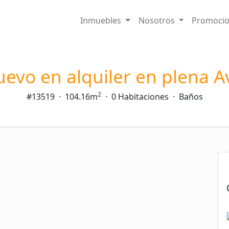
Inmuebles
Nosotros
Promoci
evo en alquiler en plena A
2
#13519
·
104.16m
·
0 Habitaciones
·
Baños