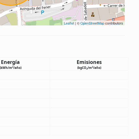
Leaflet
| ©
OpenStreetMap
contributors
Energía
Emisiones
2
2
(kWh/m
/año)
(kgCO
/m
/año)
2