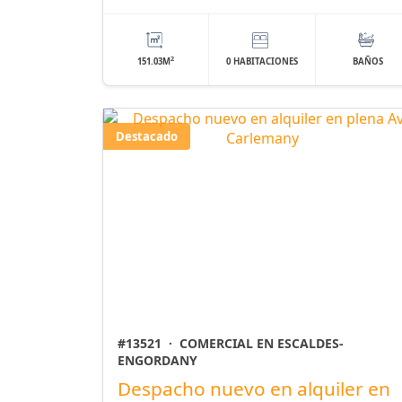
2
151.03M
0 HABITACIONES
BAÑOS
Destacado
#13521
·
COMERCIAL EN ESCALDES-
ENGORDANY
Despacho nuevo en alquiler en