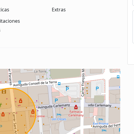
ticas
Extras
itaciones
s