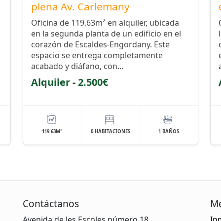
plena Av. Carlemany
Oficina de 119,63m² en alquiler, ubicada
en la segunda planta de un edificio en el
corazón de Escaldes-Engordany. Este
espacio se entrega completamente
acabado y diáfano, con…
Alquiler - 2.500€
2
119.63M
0 HABITACIONES
1 BAÑOS
Contáctanos
M
Avenida de les Escoles número 18
In