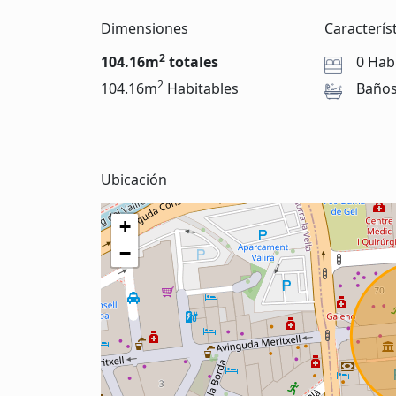
Dimensiones
Caracterís
2
104.16m
totales
0 Hab
2
104.16m
Habitables
Baño
Ubicación
+
−