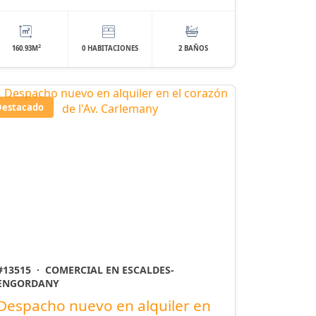
2
160.93M
0 HABITACIONES
2 BAÑOS
Destacado
#13515
·
COMERCIAL EN ESCALDES-
ENGORDANY
Despacho nuevo en alquiler en