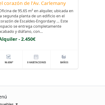
el corazón de l'Av. Carlemany
Oficina de 95.65 m² en alquiler, ubicada en
la segunda planta de un edificio en el
corazón de Escaldes-Engordany … Este
espacio se entrega completamente
acabado y diáfano, con…
Alquiler - 2.450€
2
96.65M
0 HABITACIONES
BAÑOS
enú
muebles