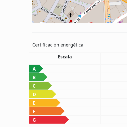
Certificación energética
Escala
A
B
C
D
E
F
G