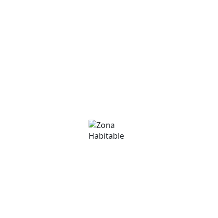
Comercial
Comercial
David Martínez
Teléfono
+376 375000
Email
david@zonahabitable.com
Immobiliària Zona Habitable
Teléfono
(+376) 801 200
Email
info@zonahabitable.com