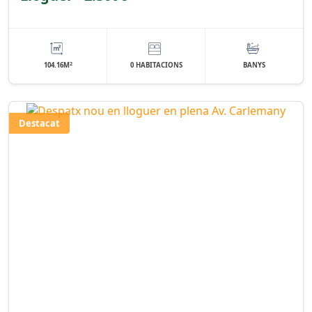
2
104.16M
0 HABITACIONS
BANYS
Destacat