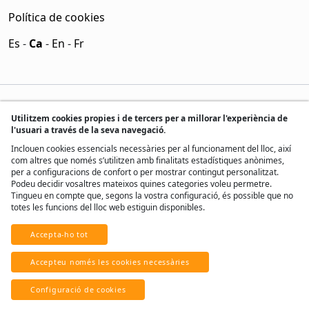
Política de cookies
Es
-
Ca
-
En
-
Fr
Utilitzem cookies propies i de tercers per a millorar l'experiència de
l'usuari a través de la seva navegació.
Inclouen cookies essencials necessàries per al funcionament del lloc, així
com altres que només s’utilitzen amb finalitats estadístiques anònimes,
per a configuracions de confort o per mostrar contingut personalitzat.
Podeu decidir vosaltres mateixos quines categories voleu permetre.
Tingueu en compte que, segons la vostra configuració, és possible que no
totes les funcions del lloc web estiguin disponibles.
Accepta-ho tot
® Tots els drets reservats, 2017 - 2026
Accepteu només les cookies necessàries
Desenvolupat per
Real Home Network
Configuració de cookies
Amb ♥ des d'Andorra