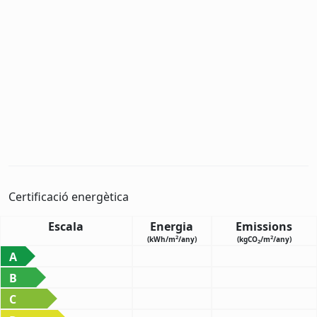
Certificació energètica
Escala
Energia
Emissions
2
2
(kWh/m
/any)
(kgCO
/m
/any)
2
A
B
C