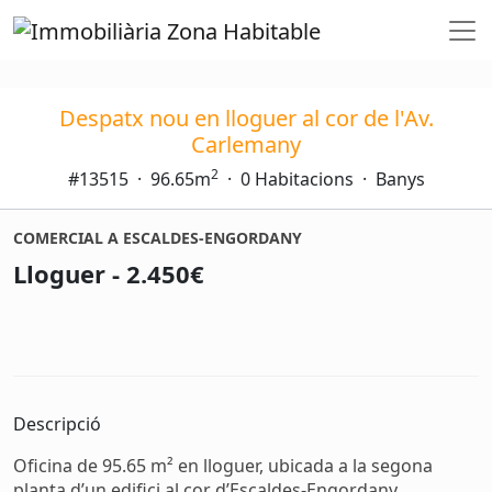
Despatx nou en lloguer al cor de l'Av.
Carlemany
2
#13515
·
96.65m
·
0 Habitacions
·
Banys
COMERCIAL A ESCALDES-ENGORDANY
Lloguer - 2.450€
Descripció
Oficina de 95.65 m² en lloguer, ubicada a la segona
planta d’un edifici al cor d’Escaldes-Engordany.