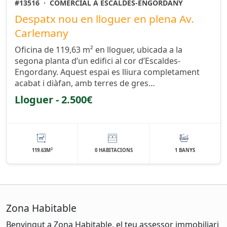
#13516
·
COMERCIAL A ESCALDES-ENGORDANY
Despatx nou en lloguer en plena Av.
Carlemany
Oficina de 119,63 m² en lloguer, ubicada a la
segona planta d’un edifici al cor d’Escaldes-
Engordany. Aquest espai es lliura completament
acabat i diàfan, amb terres de gres…
Lloguer - 2.500€
2
119.63M
0 HABITACIONS
1 BANYS
Zona Habitable
Benvingut a Zona Habitable, el teu assessor immobiliari