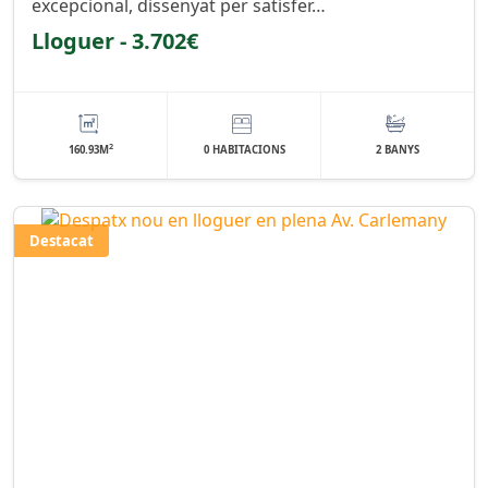
excepcional, dissenyat per satisfer…
Lloguer - 3.702€
2
160.93M
0 HABITACIONS
2 BANYS
Destacat