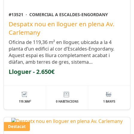
#13521
·
COMERCIAL A ESCALDES-ENGORDANY
Despatx nou en lloguer en plena Av.
Carlemany
Oficina de 119,36 m² en lloguer, ubicada a la 4
planta d’un edifici al cor d’Escaldes-Engordany.
Aquest espai es lliura completament acabat i
diàfan, amb terres de gres, sistema…
Lloguer - 2.650€
2
119.36M
0 HABITACIONS
1 BANYS
Destacat