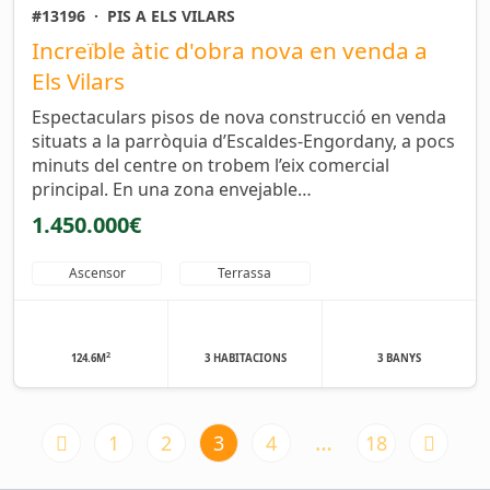
#13196
·
PIS A ELS VILARS
Increïble àtic d'obra nova en venda a
Els Vilars
Espectaculars pisos de nova construcció en venda
situats a la parròquia d’Escaldes-Engordany, a pocs
minuts del centre on trobem l’eix comercial
principal. En una zona envejable…
1.450.000€
Ascensor
Terrassa
2
124.6M
3 HABITACIONS
3 BANYS
…
1
2
3
4
18