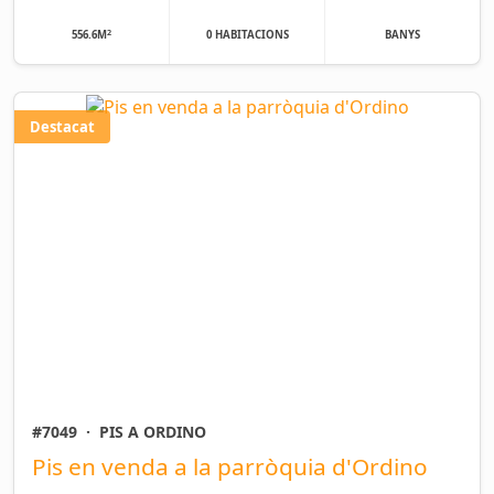
2
556.6M
0 HABITACIONS
BANYS
Destacat
#7049
·
PIS A ORDINO
Pis en venda a la parròquia d'Ordino