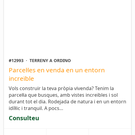
#12993
·
TERRENY A ORDINO
Parcel·les en venda en un entorn
increïble
Vols construir la teva pròpia vivenda? Tenim la
parcel·la que busques, amb vistes increïbles i sol
durant tot el dia. Rodejada de natura i en un entorn
idíl·lic i tranquil. A pocs…
Consulteu