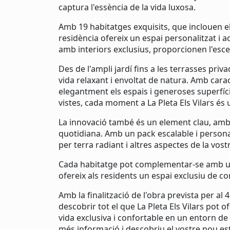
captura l'essència de la vida luxosa.
Amb 19 habitatges exquisits, que inclouen ele
residència ofereix un espai personalitzat i a
amb interiors exclusius, proporcionen l'escen
Des de l'ampli jardí fins a les terrasses priv
vida relaxant i envoltat de natura. Amb cara
elegantment els espais i generoses superfíc
vistes, cada moment a La Pleta Els Vilars és 
La innovació també és un element clau, amb 
quotidiana. Amb un pack escalable i personali
per terra radiant i altres aspectes de la vostr
Cada habitatge pot complementar-se amb un 
ofereix als residents un espai exclusiu de c
Amb la finalització de l'obra prevista per al
descobrir tot el que La Pleta Els Vilars pot 
vida exclusiva i confortable en un entorn d
més informació i descobriu el vostre nou estil