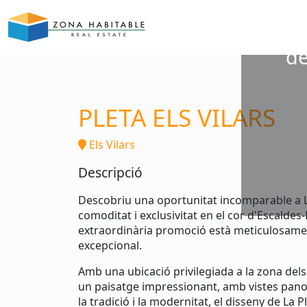
"L
de
PLETA ELS VILARS
Els Vilars
Descripció
Descobriu una oportunitat incomparable a La 
comoditat i exclusivitat en el cor d'Escalde
extraordinària promoció està meticulosamen
excepcional.
Amb una ubicació privilegiada a la zona dels
un paisatge impressionant, amb vistes pan
la tradició i la modernitat, el disseny de La