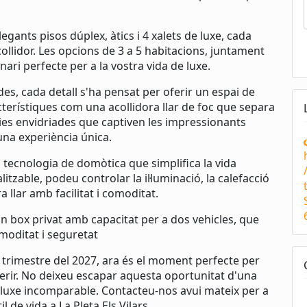
gants pisos dúplex, àtics i 4 xalets de luxe, cada
collidor. Les opcions de 3 a 5 habitacions, juntament
ari perfecte per a la vostra vida de luxe.
ades, cada detall s'ha pensat per oferir un espai de
cterístiques com una acollidora llar de foc que separa
ies envidriades que captiven les impressionants
una experiència única.
tecnologia de domòtica que simplifica la vida
tzable, podeu controlar la il·luminació, la calefacció
a llar amb facilitat i comoditat.
box privat amb capacitat per a dos vehicles, que
omoditat i seguretat
 4 trimestre del 2027, ara és el moment perfecte per
oferir. No deixeu escapar aquesta oportunitat d'una
e luxe incomparable. Contacteu-nos avui mateix per a
 de vida a La Pleta Els Vilars.