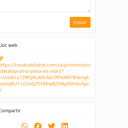
Enviar
Lloc web
https://zonahabitable.com/ca/promocions
/detall/promo-pleta-els-vilars?
t=UmIkru12WQRcA0HIdc3YPxXW789emj6
SxUiqRU11sCmQT5F8VwB21Mp5OY4cAyo
6
Compartir