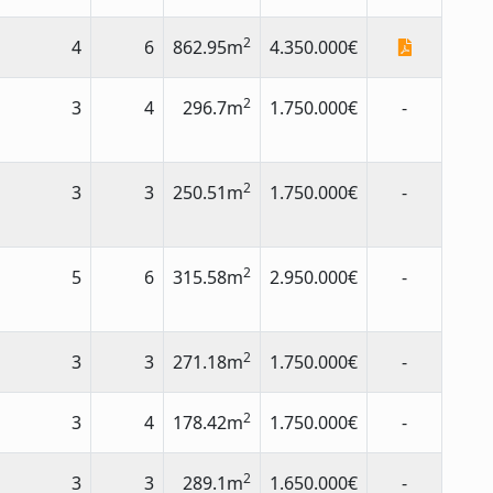
2
4
6
862.95m
4.350.000€
2
3
4
296.7m
1.750.000€
-
2
3
3
250.51m
1.750.000€
-
2
5
6
315.58m
2.950.000€
-
2
3
3
271.18m
1.750.000€
-
2
3
4
178.42m
1.750.000€
-
2
3
3
289.1m
1.650.000€
-