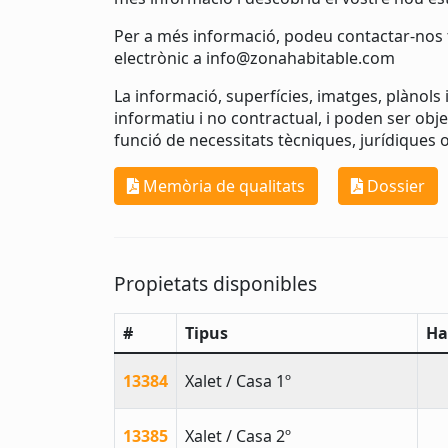
Per a més informació, podeu contactar-nos t
electrònic a
info@zonahabitable.com
La informació, superfícies, imatges, plànol
informatiu i no contractual, i poden ser ob
funció de necessitats tècniques, jurídiques o
Memòria de qualitats
Dossier
Propietats disponibles
#
Tipus
Ha
13384
Xalet / Casa 1º
13385
Xalet / Casa 2º