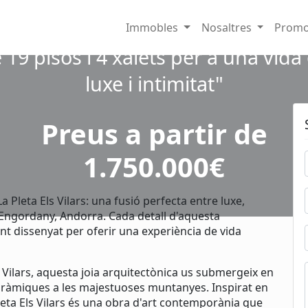
a Pleta Els Vilars: Promoció Exclus
Immobles
Nosaltres
Promo
 19 pisos i 4 xalets per a una vida
luxe i intimitat"
Preus a partir de
1.750.000€
Pleta Els Vilars: una fusió perfecta entre luxe,
s-Engordany, Andorra. Cada detall d'aquesta
t dissenyat per oferir una experiència de vida
 Vilars, aquesta joia arquitectònica us submergeix en
oràmiques a les majestuoses muntanyes. Inspirat en
 Pleta Els Vilars és una obra d'art contemporània que