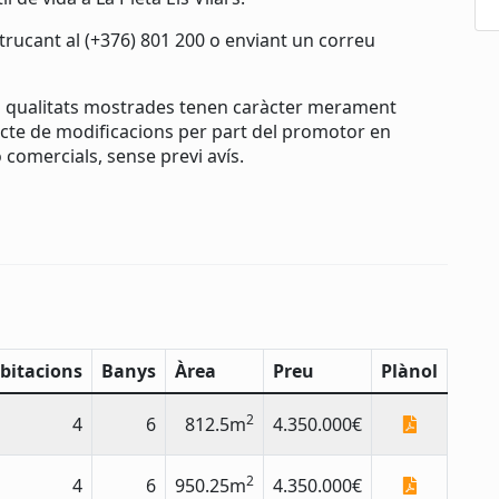
rucant al (+376) 801 200 o enviant un correu
s i qualitats mostrades tenen caràcter merament
jecte de modificacions per part del promotor en
 comercials, sense previ avís.
bitacions
Banys
Àrea
Preu
Plànol
2
4
6
812.5m
4.350.000€
2
4
6
950.25m
4.350.000€