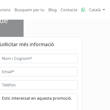
iva
cions
Busquem per tu
Blog
Contacte
Català
Veure fotos
 de
Sol·licitar més informació