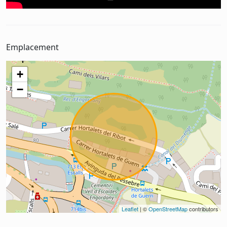
Emplacement
+
−
Leaflet
| ©
OpenStreetMap
contributors