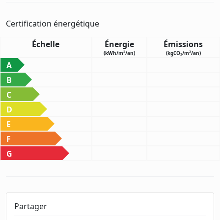
Certification énergétique
Échelle
Énergie
Émissions
2
2
(kWh/m
/an)
(kgCO
/m
/an)
2
A
B
C
D
E
F
G
Partager