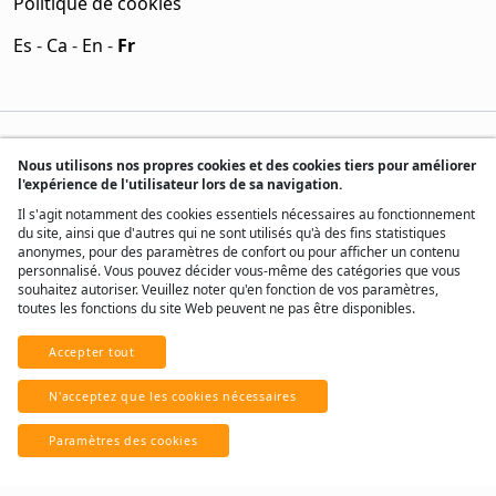
Politique de cookies
Es
-
Ca
-
En
-
Fr
Nous utilisons nos propres cookies et des cookies tiers pour améliorer
l'expérience de l'utilisateur lors de sa navigation.
Il s'agit notamment des cookies essentiels nécessaires au fonctionnement
du site, ainsi que d'autres qui ne sont utilisés qu'à des fins statistiques
anonymes, pour des paramètres de confort ou pour afficher un contenu
personnalisé. Vous pouvez décider vous-même des catégories que vous
souhaitez autoriser. Veuillez noter qu'en fonction de vos paramètres,
toutes les fonctions du site Web peuvent ne pas être disponibles.
Accepter tout
® Tous droits réservés, 2017 - 2026
N'acceptez que les cookies nécessaires
Développé par
Real Home Network
Paramètres des cookies
Avec ♥ d'Andorre