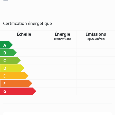
Certification énergétique
Échelle
Énergie
Émissions
2
2
(kWh/m
/an)
(kgCO
/m
/an)
2
A
B
C
D
E
F
G