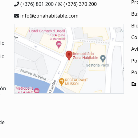
Pr
(+376) 801 200 /
(+376) 370 200
Bu
info@zonahabitable.com
Bl
Co
lo
Avi
io
Pol
Po
Es
ión
y
de