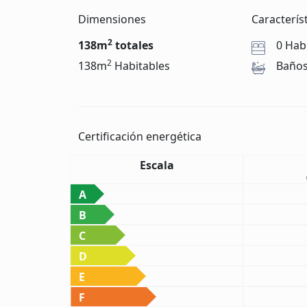
Dimensiones
Caracterís
2
138m
totales
0 Hab
2
138m
Habitables
Baño
Certificación energética
Escala
A
B
C
D
E
F