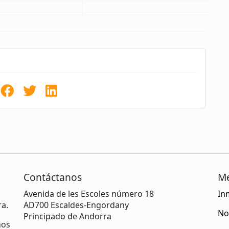
Contáctanos
M
Avenida de les Escoles número 18
In
ra.
AD700 Escaldes-Engordany
No
Principado de Andorra
nos