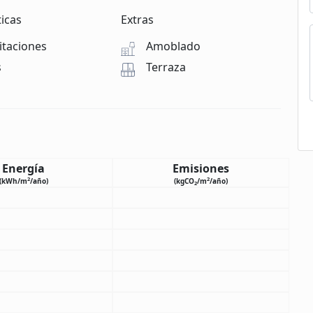
ticas
Extras
itaciones
Amoblado
s
Terraza
Energía
Emisiones
2
2
(kWh/m
/año)
(kgCO
/m
/año)
2