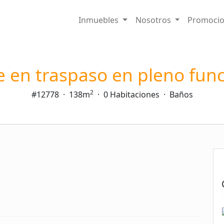
Inmuebles
Nosotros
Promoci
e en traspaso en pleno fun
2
#12778
·
138m
·
0 Habitaciones
·
Baños