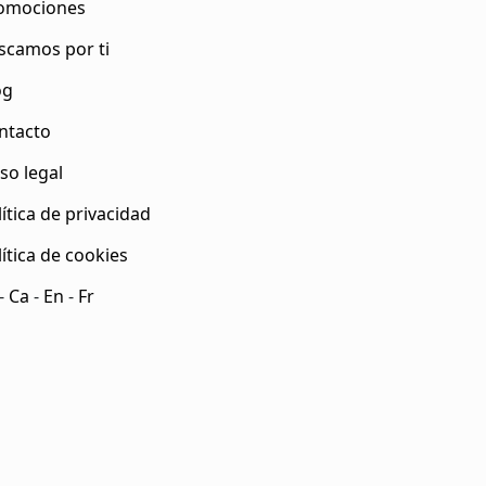
omociones
scamos por ti
og
ntacto
so legal
ítica de privacidad
lítica de cookies
-
Ca
-
En
-
Fr