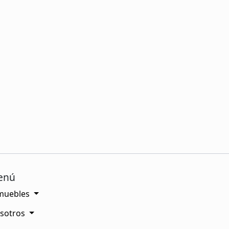
enú
muebles
sotros