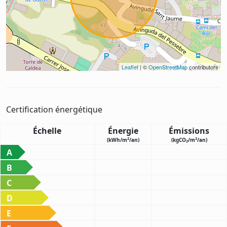
Leaflet
| ©
OpenStreetMap
contributors
Certification énergétique
Échelle
Énergie
Émissions
2
2
(kWh/m
/an)
(kgCO
/m
/an)
2
A
B
C
D
E