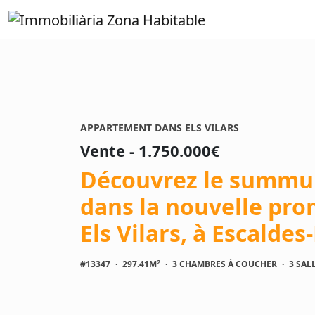
APPARTEMENT DANS ELS VILARS
Vente - 1.750.000€
Découvrez le summum
dans la nouvelle pro
Els Vilars, à Escalde
2
#13347
·
297.41M
·
3 CHAMBRES À COUCHER
·
3 SAL