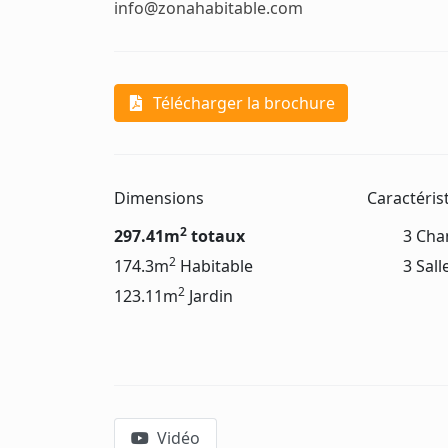
info@zonahabitable.com
Télécharger la brochure
Dimensions
Caractéris
2
297.41m
totaux
3 Cha
2
174.3m
Habitable
3 Sall
2
123.11m
Jardin
Vidéo