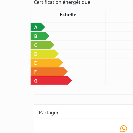
Certification énergétique
Échelle
A
B
C
D
E
F
G
Partager