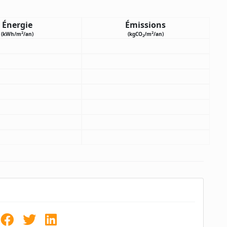
Énergie
Émissions
2
2
(kWh/m
/an)
(kgCO
/m
/an)
2