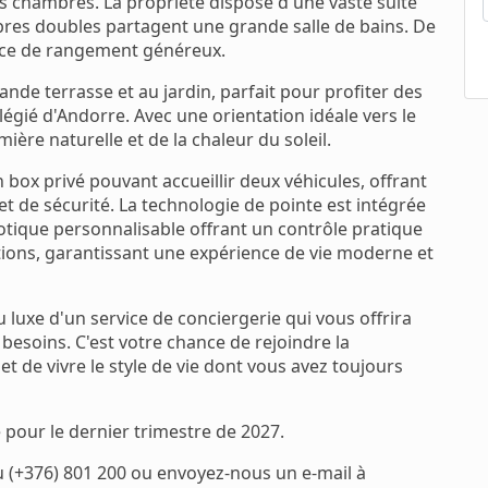
is chambres. La propriété dispose d'une vaste suite
bres doubles partagent une grande salle de bains. De
ace de rangement généreux.
nde terrasse et au jardin, parfait pour profiter des
égié d'Andorre. Avec une orientation idéale vers le
ière naturelle et de la chaleur du soleil.
ox privé pouvant accueillir deux véhicules, offrant
et de sécurité. La technologie de pointe est intégrée
tique personnalisable offrant un contrôle pratique
ctions, garantissant une expérience de vie moderne et
du luxe d'un service de conciergerie qui vous offrira
besoins. C'est votre chance de rejoindre la
t de vivre le style de vie dont vous avez toujours
 pour le dernier trimestre de 2027.
u (+376) 801 200 ou envoyez-nous un e-mail à