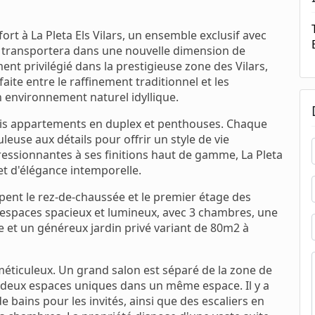
t à La Pleta Els Vilars, un ensemble exclusif avec
us transportera dans une nouvelle dimension de
nt privilégié dans la prestigieuse zone des Vilars,
aite entre le raffinement traditionnel et les
environnement naturel idyllique.
uis appartements en duplex et penthouses. Chaque
euse aux détails pour offrir un style de vie
ssionnantes à ses finitions haut de gamme, La Pleta
 et d'élégance intemporelle.
pent le rez-de-chaussée et le premier étage des
 espaces spacieux et lumineux, avec 3 chambres, une
ie et un généreux jardin privé variant de 80m2 à
 méticuleux. Un grand salon est séparé de la zone de
t deux espaces uniques dans un même espace. Il y a
 bains pour les invités, ainsi que des escaliers en